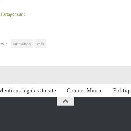
book
Twitter
Partager sur :
es :
animation
vélo
Mentions légales du site
Contact Mairie
Politiq