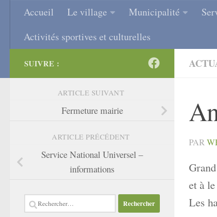
Accueil
Le village
Municipalité
Ser
Skip to content
Activités sportives et culturelles
ACTU
SUIVRE :
ARTICLE SUIVANT
An
Fermeture mairie
ARTICLE PRÉCÉDENT
PAR
W
Service National Universel –
Grand 
informations
et à l
Les ha
Rechercher :