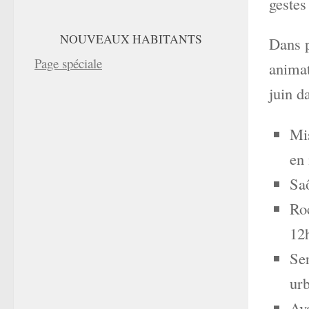
gestes
NOUVEAUX HABITANTS
Dans p
Page spéciale
animat
juin d
Mis
en 
Saô
Ro
12h
Ser
ur
Av