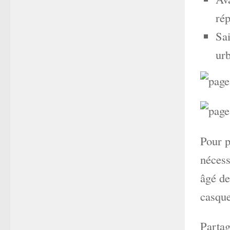
rép
Sai
urb
Pour p
nécess
âgé de
casque
Partag