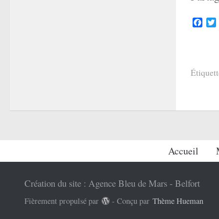
Face
Étiquett
Accueil
Création du site : Agence Bleu de Mars - Belfort
Fièrement propulsé par
- Conçu par
Thème Hueman