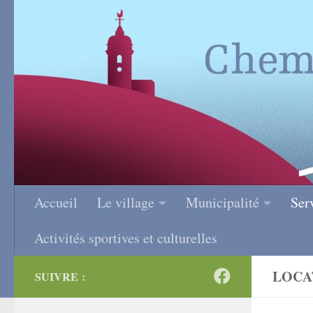
Skip to content
Accueil
Le village
Municipalité
Ser
Activités sportives et culturelles
LOCA
SUIVRE :