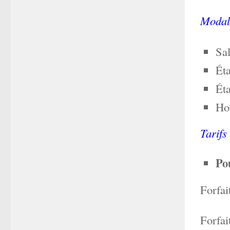
Modali
Sal
Éta
Éta
Hor
Tarifs 
Po
Forfai
Forfai