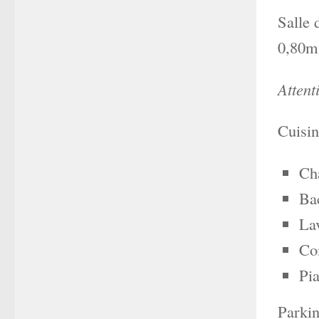
Salle 
0,80m 
Attent
Cuisi
Ch
Bac
Lav
Co
Pi
Parkin