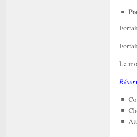
Po
Forfai
Forfai
Le mon
Réserv
Con
Chè
At