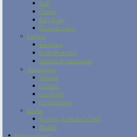
Judo
Chasse
Ping Pong
Cours de salsa
Culture
Jumelage
Unité Pastorale
Anciens Combattants
Animations
Séniors
Couture
Créativité
La Vaulienne
Ecoles
Ecoline, école de la forêt
Pastels
Infos pratiques