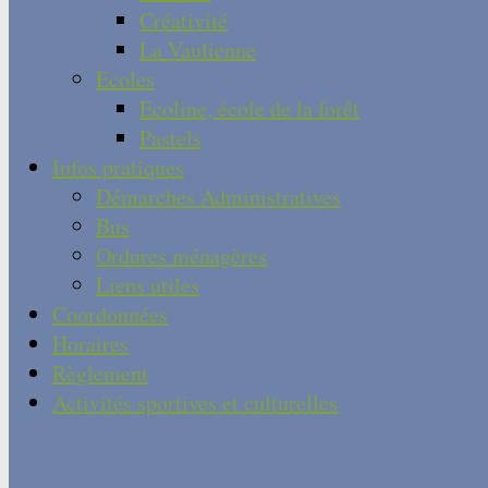
Créativité
La Vaulienne
Ecoles
Ecoline, école de la forêt
Pastels
Infos pratiques
Démarches Administratives
Bus
Ordures ménagères
Liens utiles
Coordonnées
Horaires
Règlement
Activités sportives et culturelles