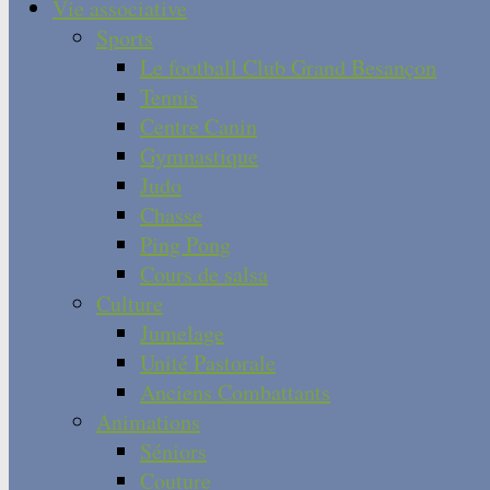
Vie associative
Sports
Le football Club Grand Besançon
Tennis
Centre Canin
Gymnastique
Judo
Chasse
Ping Pong
Cours de salsa
Culture
Jumelage
Unité Pastorale
Anciens Combattants
Animations
Séniors
Couture