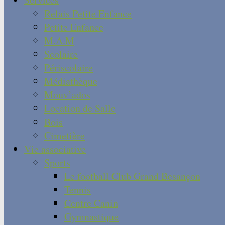
Relais Petite Enfance
Petite Enfance
M.A.M
Scolaire
Périscolaire
Médiathèque
Mouv’ados
Location de Salle
Bois
Cimetière
Vie associative
Sports
Le football Club Grand Besançon
Tennis
Centre Canin
Gymnastique