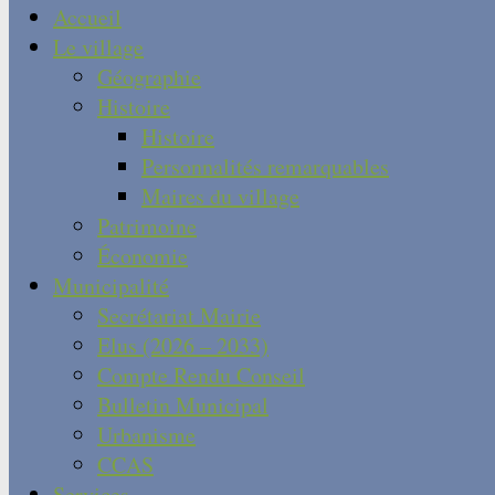
Accueil
Le village
Géographie
Histoire
Histoire
Personnalités remarquables
Maires du village
Patrimoine
Économie
Municipalité
Secrétariat Mairie
Elus (2026 – 2033)
Compte Rendu Conseil
Bulletin Municipal
Urbanisme
CCAS
Services