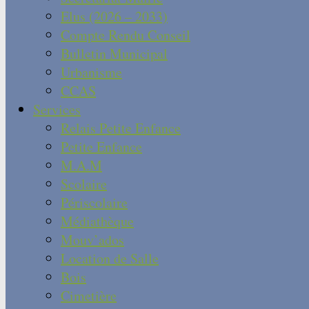
Elus (2026 – 2033)
Compte Rendu Conseil
Bulletin Municipal
Urbanisme
CCAS
Services
Relais Petite Enfance
Petite Enfance
M.A.M
Scolaire
Périscolaire
Médiathèque
Mouv’ados
Location de Salle
Bois
Cimetière