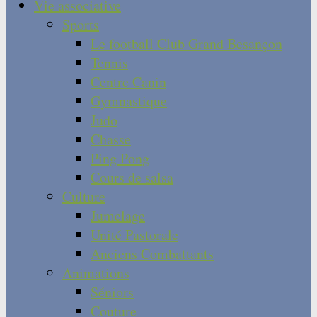
Vie associative
Sports
Le football Club Grand Besançon
Tennis
Centre Canin
Gymnastique
Judo
Chasse
Ping Pong
Cours de salsa
Culture
Jumelage
Unité Pastorale
Anciens Combattants
Animations
Séniors
Couture