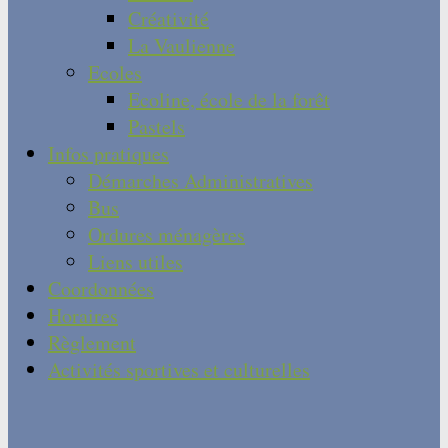
Créativité
La Vaulienne
Ecoles
Ecoline, école de la forêt
Pastels
Infos pratiques
Démarches Administratives
Bus
Ordures ménagères
Liens utiles
Coordonnées
Horaires
Règlement
Activités sportives et culturelles