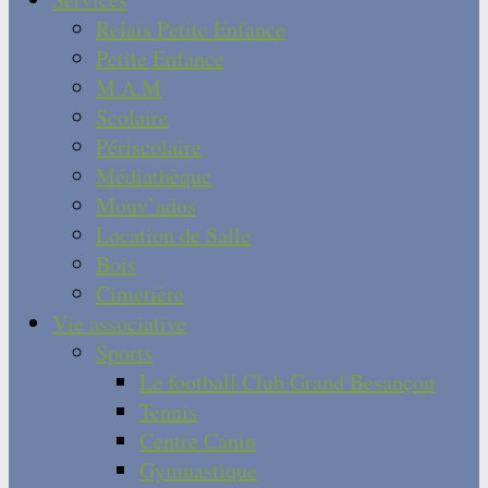
Relais Petite Enfance
Petite Enfance
M.A.M
Scolaire
Périscolaire
Médiathèque
Mouv’ados
Location de Salle
Bois
Cimetière
Vie associative
Sports
Le football Club Grand Besançon
Tennis
Centre Canin
Gymnastique