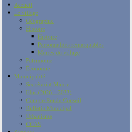
Accueil
Le village
Géographie
Histoire
Histoire
Personnalités remarquables
Maires du village
Patrimoine
Économie
Municipalité
Secrétariat Mairie
Elus (2026 – 2033)
Compte Rendu Conseil
Bulletin Municipal
Urbanisme
CCAS
Services