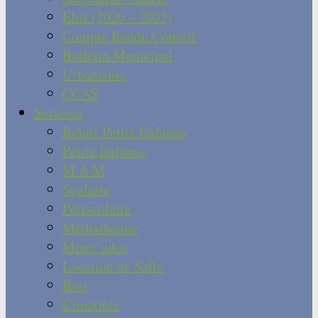
Elus (2026 – 2033)
Compte Rendu Conseil
Bulletin Municipal
Urbanisme
CCAS
Services
Relais Petite Enfance
Petite Enfance
M.A.M
Scolaire
Périscolaire
Médiathèque
Mouv’ados
Location de Salle
Bois
Cimetière