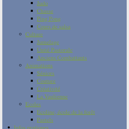
Judo
Chasse
Ping Pong
Cours de salsa
Culture
Jumelage
Unité Pastorale
Anciens Combattants
Animations
Séniors
Couture
Créativité
La Vaulienne
Ecoles
Ecoline, école de la forêt
Pastels
Infos pratiques