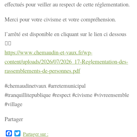
effectués pour veiller au respect de cette réglementation.
Merci pour votre civisme et votre compréhension.
l’arrêté est disponible en cliquant sur le lien ci dessous
👇🏼
https://www.chemaudin-et-vaux.fr/wp-
content/uploads/2026/07/2026_17-Reglementation-des-
rassemblements-de-personnes.pdf
#chemaudinetvaux #arretemunicipal
#tranquillitepublique #respect #civisme #vivreensemble
#village
Partager
Facebook
Twitter
Partager sur :