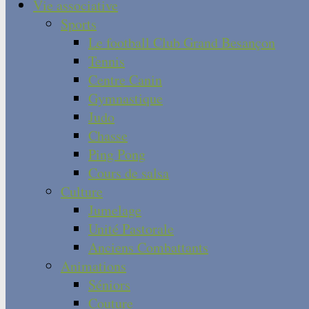
Vie associative
Sports
Le football Club Grand Besançon
Tennis
Centre Canin
Gymnastique
Judo
Chasse
Ping Pong
Cours de salsa
Culture
Jumelage
Unité Pastorale
Anciens Combattants
Animations
Séniors
Couture