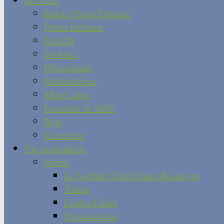
Relais Petite Enfance
Petite Enfance
M.A.M
Scolaire
Périscolaire
Médiathèque
Mouv’ados
Location de Salle
Bois
Cimetière
Vie associative
Sports
Le football Club Grand Besançon
Tennis
Centre Canin
Gymnastique