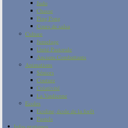
Judo
Chasse
Ping Pong
Cours de salsa
Culture
Jumelage
Unité Pastorale
Anciens Combattants
Animations
Séniors
Couture
Créativité
La Vaulienne
Ecoles
Ecoline, école de la forêt
Pastels
Infos pratiques