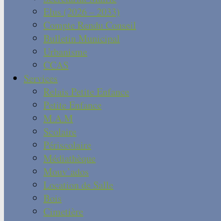
Elus (2026 – 2033)
Compte Rendu Conseil
Bulletin Municipal
Urbanisme
CCAS
Services
Relais Petite Enfance
Petite Enfance
M.A.M
Scolaire
Périscolaire
Médiathèque
Mouv’ados
Location de Salle
Bois
Cimetière