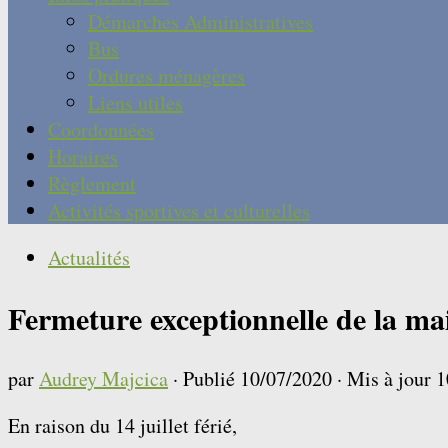
Démarches Administratives
Bus
Ordures ménagères
Liens utiles
Coordonnées
Horaires
Règlement
Activités sportives et culturelles
Actualités
Fermeture exceptionnelle de la ma
par
Audrey Majcica
· Publié
10/07/2020
· Mis à jour
1
En raison du 14 juillet férié,