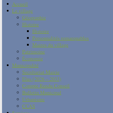
Accueil
Le village
Géographie
Histoire
Histoire
Personnalités remarquables
Maires du village
Patrimoine
Économie
Municipalité
Secrétariat Mairie
Elus (2026 – 2033)
Compte Rendu Conseil
Bulletin Municipal
Urbanisme
CCAS
Services