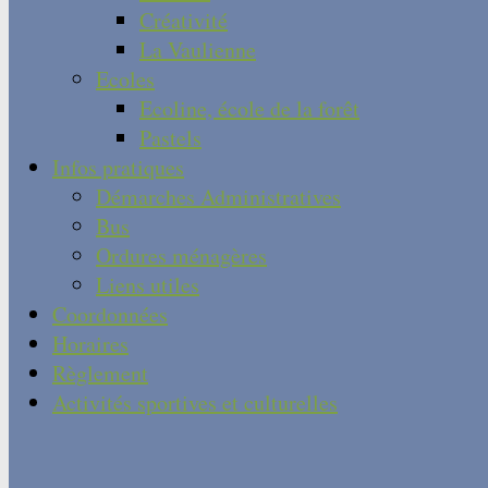
Créativité
La Vaulienne
Ecoles
Ecoline, école de la forêt
Pastels
Infos pratiques
Démarches Administratives
Bus
Ordures ménagères
Liens utiles
Coordonnées
Horaires
Règlement
Activités sportives et culturelles