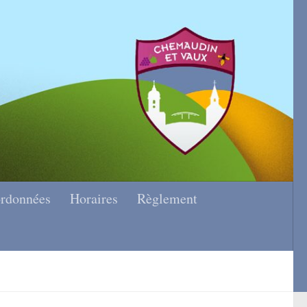
rdonnées
Horaires
Règlement