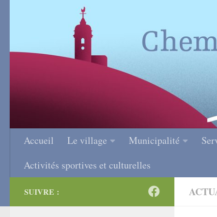
Skip to content
Accueil
Le village
Municipalité
Ser
Activités sportives et culturelles
ACTU
SUIVRE :