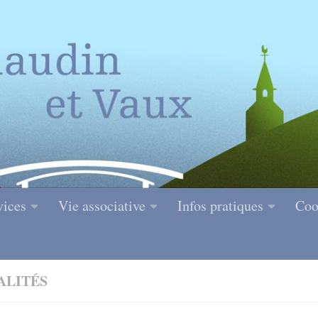
vices
Vie associative
Infos pratiques
Coo
ALITÉS