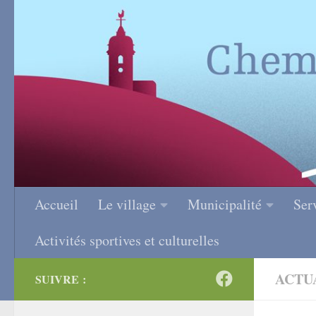
Skip to content
Accueil
Le village
Municipalité
Ser
Activités sportives et culturelles
ACTU
SUIVRE :