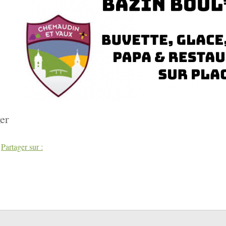
er
book
Twitter
Partager sur :