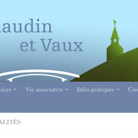
vices
Vie associative
Infos pratiques
Coo
ALITÉS