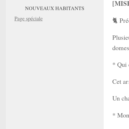
[MIS
NOUVEAUX HABITANTS
Page spéciale
🐈 Pré
Plusie
domest
* Qui 
Cet ar
Un cha
* Mon 