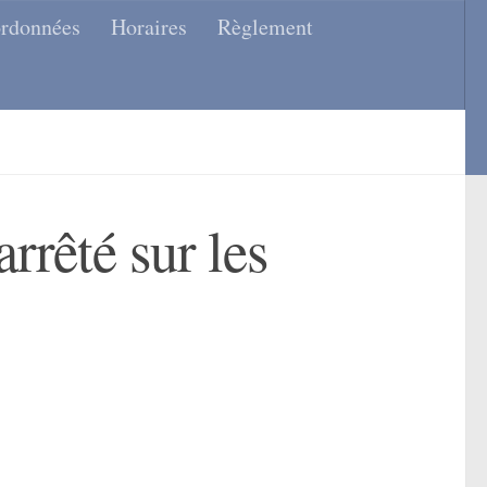
rdonnées
Horaires
Règlement
rrêté sur les