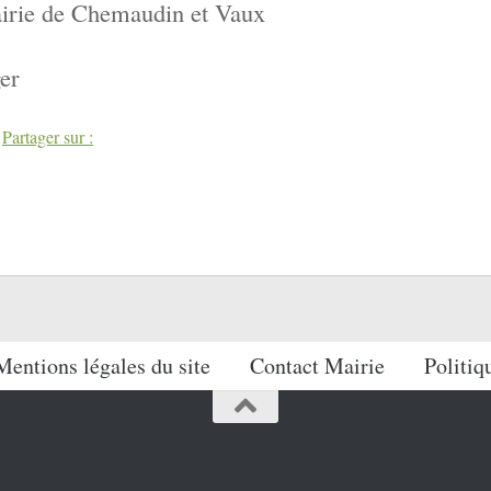
irie de Chemaudin et Vaux
er
book
Twitter
Partager sur :
Mentions légales du site
Contact Mairie
Politiq