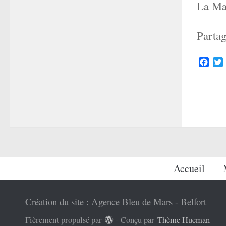
La Ma
Partag
Face
Accueil
Création du site : Agence Bleu de Mars - Belfort
Fièrement propulsé par
- Conçu par
Thème Hueman