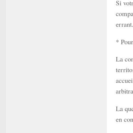
Si vot
compa
errant
* Pour
La com
territ
accuei
arbitra
La que
en con