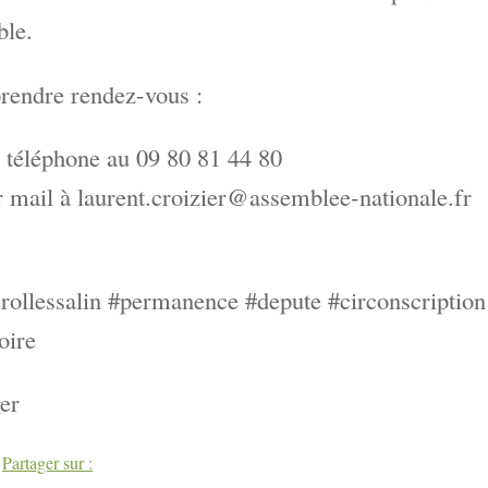
ble.
rendre rendez-vous :
 téléphone au 09 80 81 44 80
 mail à laurent.croizier@assemblee-nationale.fr
ollessalin #permanence #depute #circonscription
oire
er
book
Twitter
Partager sur :