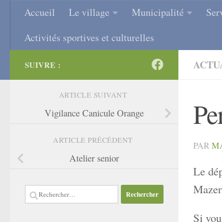
Accueil
Le village
Municipalité
Ser
Skip to content
Activités sportives et culturelles
ACTU
SUIVRE :
ARTICLE SUIVANT
Pe
Vigilance Canicule Orange
ARTICLE PRÉCÉDENT
PAR
M
Atelier senior
Le dép
Mazero
Rechercher :
Si vou