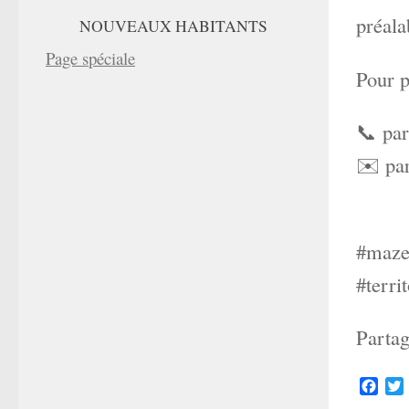
préala
NOUVEAUX HABITANTS
Page spéciale
Pour p
📞 par
✉️ par
#mazer
#territ
Partag
Face